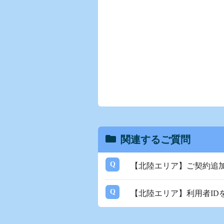
関連するご質問
【北陸エリア】ご契約追
【北陸エリア】利用者ID