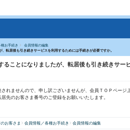
各種お手続き
会員情報の編集
が、転居後も引き続きサービスを利用するためには手続きが必要ですか。
することになりましたが、転居後も引き続きサー
映されませんので、申し訳ございませんが、会員ＴＯＰページ
転居先のお客さま番号のご登録をお願いいたします。
アのお客さま
会員情報／各種お手続き
会員情報の編集