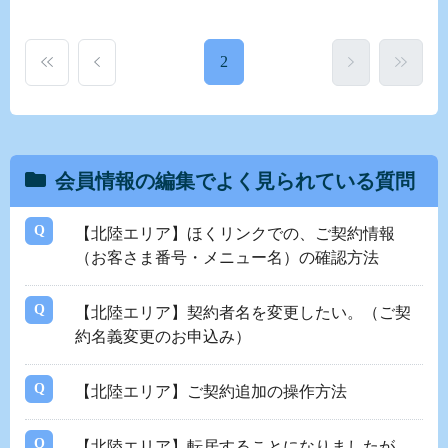
2
会員情報の編集でよく見られている質問
【北陸エリア】ほくリンクでの、ご契約情報
（お客さま番号・メニュー名）の確認方法
【北陸エリア】契約者名を変更したい。（ご契
約名義変更のお申込み）
【北陸エリア】ご契約追加の操作方法
【北陸エリア】転居することになりましたが、