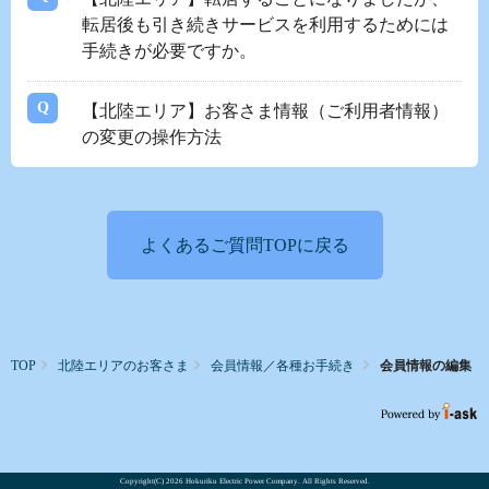
転居後も引き続きサービスを利用するためには
手続きが必要ですか。
【北陸エリア】お客さま情報（ご利用者情報）
の変更の操作方法
よくあるご質問TOPに戻る
TOP
北陸エリアのお客さま
会員情報／各種お手続き
会員情報の編集
Copyright(C)
2026 Hokuriku Electric Power Company. All Rights Reserved.