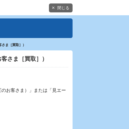
閉じる
客さま［買取］）
お客さま［買取］）
圧のお客さま）」または「見エー