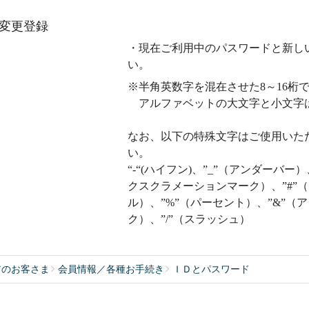
変更登録
・現在ご利用中のパスワードと新し
い。
※半角英数字を混在させた8～16桁
アルファベットの大文字と小文字
なお、以下の特殊文字はご使用いた
い。
“-“(ハイフン)、”_”（アンダーバー
クスクラメーションマーク）、”#”（
ル）、”%”（パーセント）、”&”（ア
ク）、”/”（スラッシュ）
アのお客さま
会員情報／各種お手続き
ＩＤとパスワード