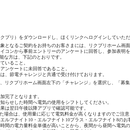
リクプリ）をダウンロードし、ほくリンクへログインしていた
対象となるご契約をお持ちのお客さまには、リクプリホーム画
アイコンから事前エントリーのアンケートに回答し、参加表明
能な方は、下記のとおりです。
ていること。
アンケートに未回答であること。
ーは、節電チャレンジと共通で受け付けております。
るか、リクプリホーム画面左下の「チャレンジ」を選択し、「募
参加完了となります。
お知らせした時間へ電気の使用をシフトしてください。
結果は翌日午後以降アプリで確認可能です。
った場合は、使用量に応じて電気料金が高くなりますのでご注意
・エルフナイト10・エルフナイト10プラス・エルフナイト8の
間時間の電力量料金単価が高いことから、夜間から昼間へ電気